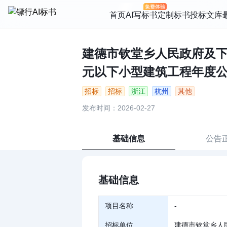
首页
AI写标书
定制标书
投标文库
建德市钦堂乡人民政府及下属公
元以下小型建筑工程年度公开比
招标
招标
浙江
杭州
其他
发布时间：2026-02-27
基础信息
公告
基础信息
项目名称
-
招标单位
建德市钦堂乡人