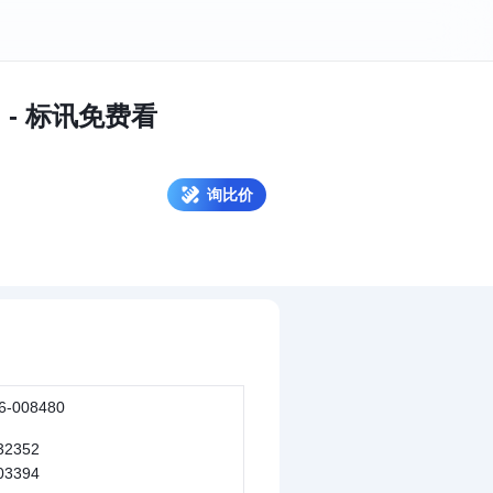
 - 标讯免费看
询比价
6-008480
32352
03394