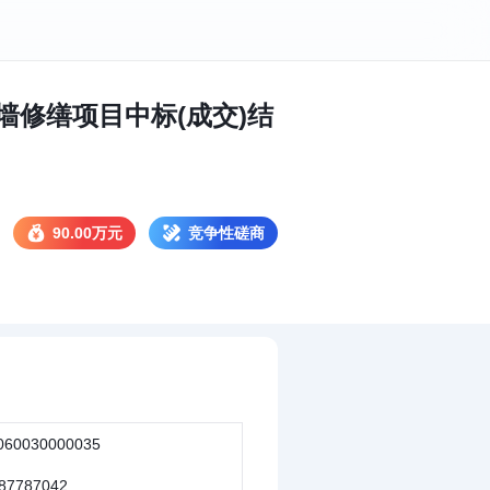
修缮项目中标(成交)结
90.00万元
竞争性磋商
060030000035
87787042