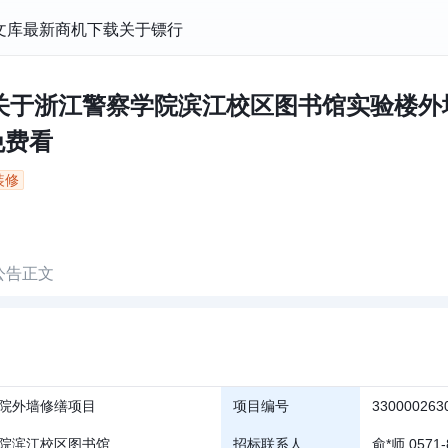
文库
最新商机
下载
关于镖行
关于浙江警察学院滨江校区图书馆实验楼外墙
讯免费看
装修
公告正文
院外墙修缮项目
项目编号
330000263
院滨江校区图书馆
招标联系人
俞*师 0571-