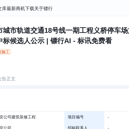
文库
最新商机
下载
关于镖行
市城市轨道交通18号线一期工程义桥停车场
候选人公示 | 镖行AI - 标讯免费看
程施工
公告正文
安公司建筑装修工程
项目编号
-
安公司
招标联系人
-