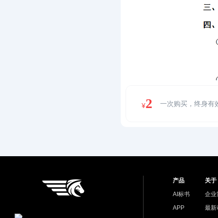
2
一次购买，终身有
¥
产品
关于
AI标书
企业
APP
最新