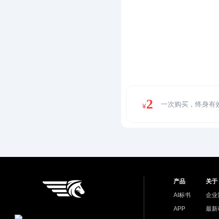
2
一次购买，终身有
¥
产品
关于
AI标书
企业
APP
最新