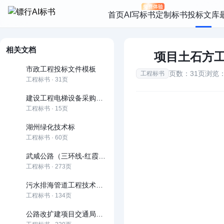
首页
AI写标书
定制标书
投标文库
相关文档
项目土石方
市政工程投标文件模板
页数：31页
浏览：
工程标书
工程标书 · 31页
建设工程电梯设备采购招标文件
工程标书 · 15页
湖州绿化技术标
工程标书 · 60页
武咸公路（三环线-红霞村）改造工程
工程标书 · 273页
污水排海管道工程技术标书
工程标书 · 134页
公路改扩建项目交通局和社会资本合作（PPP）项目