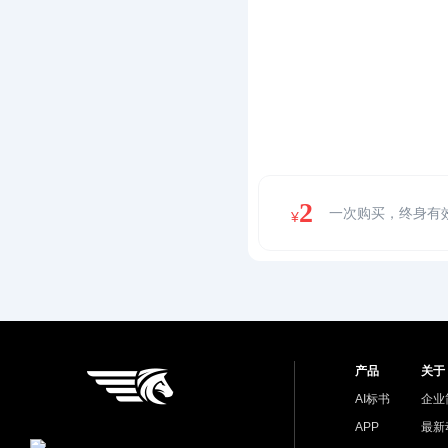
2
一次购买，终身有
¥
产品
关于
AI标书
企业
APP
最新