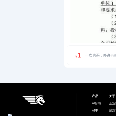
1
一次购买，终身有
¥
产品
关于
AI标书
企业
APP
最新