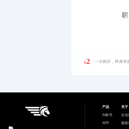
2
一次购买，终身有
¥
产品
关于
AI标书
企业
APP
最新