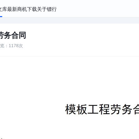
文库
最新商机
下载
关于镖行
劳务合同
览：1178次