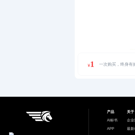
1
一次购买，终身有
¥
产品
关于
AI标书
企业
APP
最新