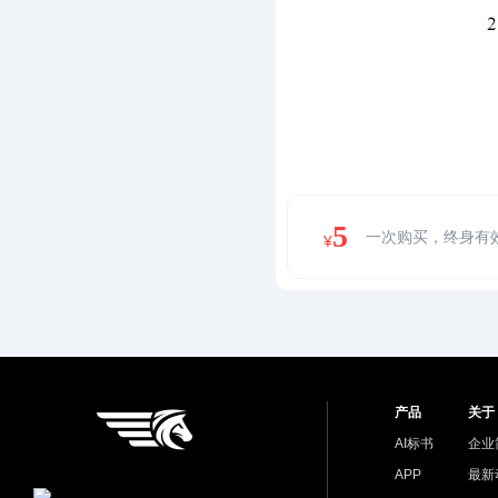
5
一次购买，终身有
¥
产品
关于
AI标书
企业
APP
最新