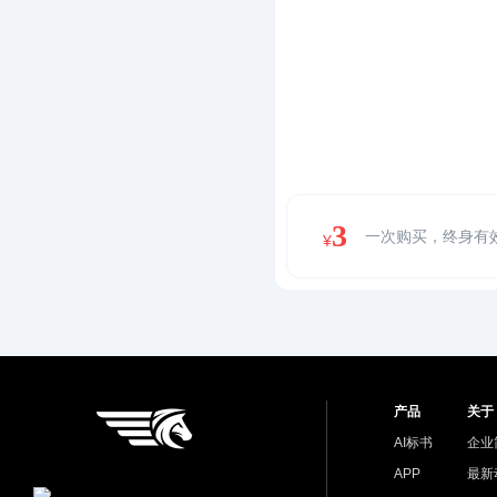
3
一次购买，终身有
¥
产品
关于
AI标书
企业
APP
最新