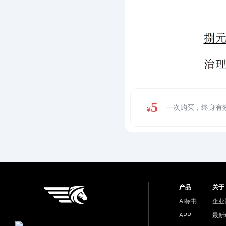
5
一次购买，终身有
¥
产品
关于
AI标书
企业
APP
最新