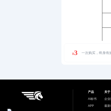
3
一次购买，终身有
¥
产品
关于
AI标书
企业
APP
最新