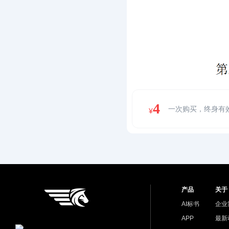
4
一次购买，终身有
¥
产品
关于
AI标书
企业
APP
最新