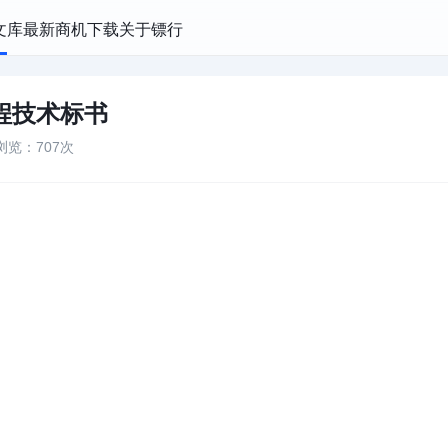
文库
最新商机
下载
关于镖行
程技术标书
浏览：707次