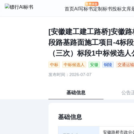
首页
AI写标书
定制标书
投标文库
[安徽建工建工路桥]安徽
段路基路面施工项目-4标
（三次）标段1中标候选人公示
中标
中标候选人
安徽
铜陵
交通运
发布时间：2026-07-07
基础信息
公告
基础信息
安徽路桥市政分