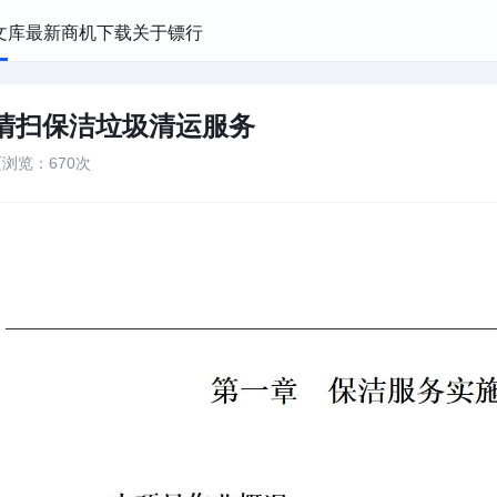
文库
最新商机
下载
关于镖行
路清扫保洁垃圾清运服务
页
浏览：670次