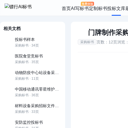
首页
AI写标书
定制标书
投标文库
相关文档
门牌制作采
投标书样本
页数：12页
浏览：
采购标书
采购标书 · 34页
医院食堂竞标书
采购标书 · 35页
动物防疫中心站设备采购投标文件
采购标书 · 11页
中国移动通讯零星维护项目采购标书39
采购标书 · 36页
材料设备采购招标文件范本
采购标书 · 33页
安防监控投标书