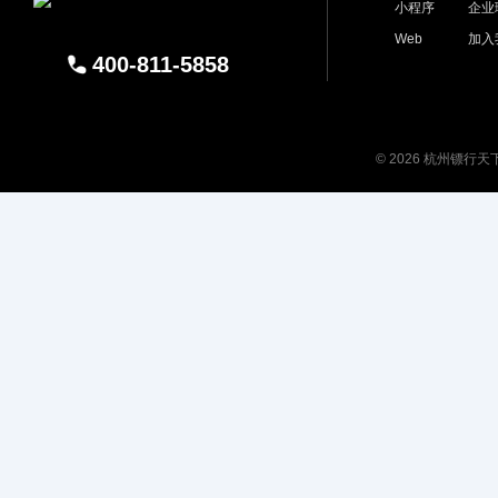
小程序
企业
Web
加入
400-811-5858
© 2026 杭州镖