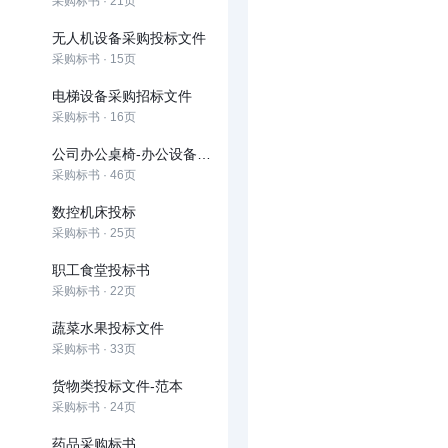
采购标书 · 21页
无人机设备采购投标文件
采购标书 · 15页
电梯设备采购招标文件
采购标书 · 16页
公司办公桌椅-办公设备采购项目投标书(标准投标文件)
采购标书 · 46页
数控机床投标
采购标书 · 25页
职工食堂投标书
采购标书 · 22页
蔬菜水果投标文件
采购标书 · 33页
货物类投标文件-范本
采购标书 · 24页
药品采购标书