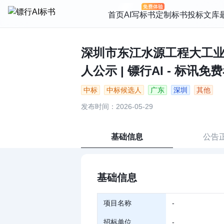
首页
AI写标书
定制标书
投标文库
深圳市东江水源工程大工
人公示 | 镖行AI - 标讯免
中标
中标候选人
广东
深圳
其他
发布时间：2026-05-29
基础信息
公告
基础信息
项目名称
-
招标单位
-