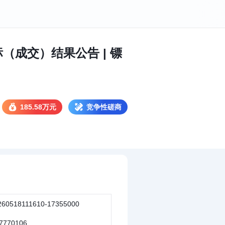
（成交）结果公告 | 镖
185.58万元
竞争性磋商
260518111610-17355000
7770106