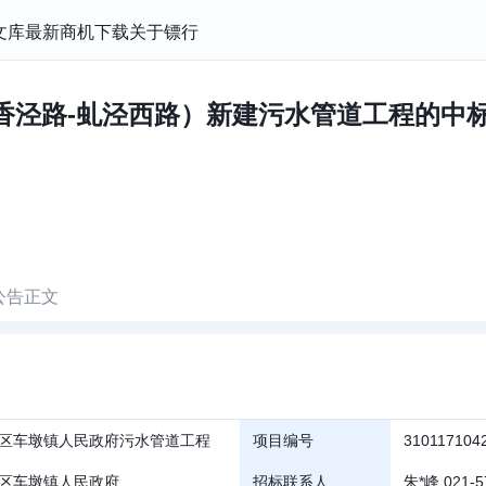
文库
最新商机
下载
关于镖行
（香泾路-虬泾西路）新建污水管道工程的中标
公告正文
区车墩镇人民政府污水管道工程
项目编号
310117104
区车墩镇人民政府
招标联系人
朱*峰 021-5