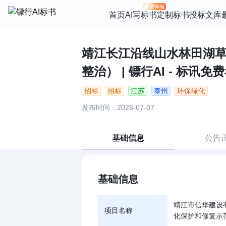
首页
AI写标书
定制标书
投标文库
靖江长江沿线山水林田湖
整治） | 镖行AI - 标讯免
招标
招标
江苏
泰州
环保绿化
发布时间：2026-07-07
基础信息
公告
基础信息
靖江市信华建设
项目名称
化保护和修复示