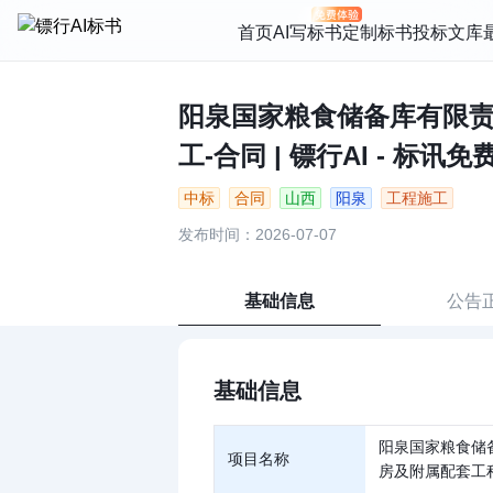
首页
AI写标书
定制标书
投标文库
阳泉国家粮食储备库有限责
工-合同 | 镖行AI - 标讯免
中标
合同
山西
阳泉
工程施工
发布时间：2026-07-07
基础信息
公告
基础信息
阳泉国家粮食储
项目名称
房及附属配套工