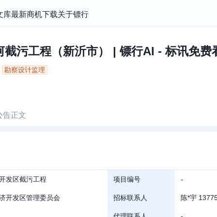
文库
最新商机
下载
关于镖行
污工程（新沂市） | 镖行AI - 标讯免费
勘察设计监理
公告正文
开发区截污工程
项目编号
-
济开发区管理委员会
招标联系人
陈*宇 13775
代理联系人
-