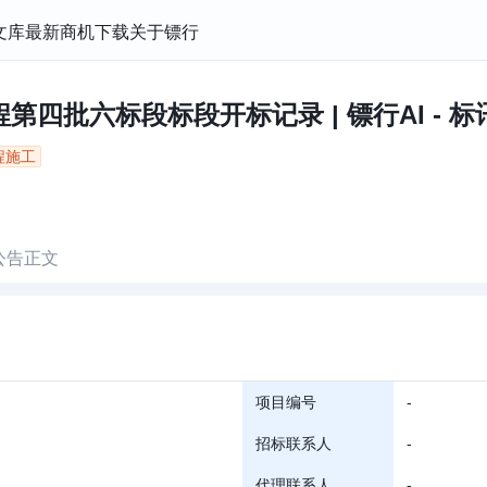
文库
最新商机
下载
关于镖行
四批六标段标段开标记录 | 镖行AI - 
程施工
公告正文
项目编号
-
招标联系人
-
代理联系人
-