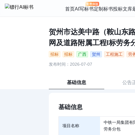
首页
AI写标书
定制标书
投标文库
贺州市达美中路（鞍山东
网及道路附属工程I标劳务分包
招标
招标
广西
贺州
工程施工
劳
发布时间：2026-07-07
基础信息
公告
基础信息
中铁一局集团有
项目名称
劳务分包