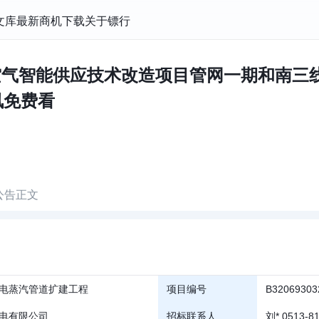
文库
最新商机
下载
关于镖行
缩空气智能供应技术改造项目管网一期和南三
标讯免费看
公告正文
电蒸汽管道扩建工程
项目编号
B32069303
电有限公司
招标联系人
刘* 0513-8