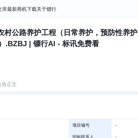
文库
最新商机
下载
关于镖行
年农村公路养护工程（日常养护，预防性养
ZBJ | 镖行AI - 标讯免费看
公告正文
项目编号
-
招标联系人
-