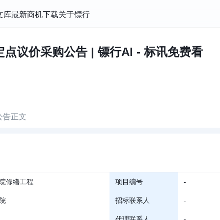
文库
最新商机
下载
关于镖行
议价采购公告 | 镖行AI - 标讯免费看
公告正文
院修缮工程
项目编号
-
院
招标联系人
-
代理联系人
-