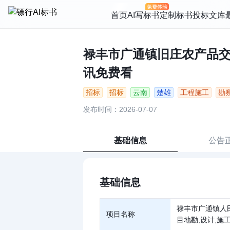
首页
AI写标书
定制标书
投标文库
禄丰市广通镇旧庄农产品交易
讯免费看
招标
招标
云南
楚雄
工程施工
勘
发布时间：2026-07-07
基础信息
公告
基础信息
禄丰市广通镇人
项目名称
目地勘,设计,施