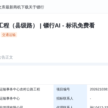
文库
最新商机
下载
关于镖行
程（县级路） | 镖行AI - 标讯免费看
交通运输
公告正文
运输事务中心农村公路工程
项目编号
202621038
运输事务中心
招标联系人
-
目管理有限公司
代理联系人
孙* 0412-3