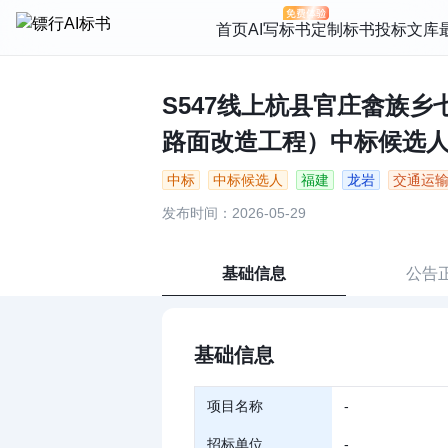
首页
AI写标书
定制标书
投标文库
S547线上杭县官庄畲族乡七
路面改造工程）中标候选人（
中标
中标候选人
福建
龙岩
交通运
发布时间：2026-05-29
基础信息
公告
基础信息
项目名称
-
招标单位
-