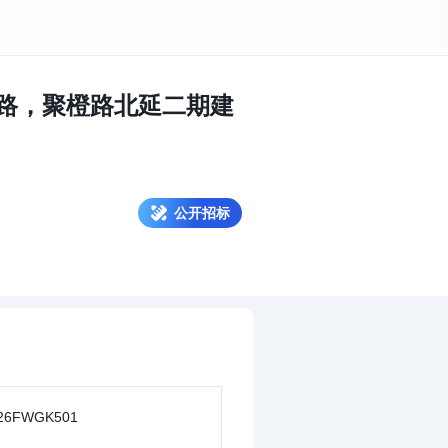
路，聚橙路北延二期建
公开招标
26FWGK501