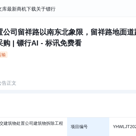
文库
最新商机
下载
关于镖行
置公司留祥路以南东北象限，留祥路地面道
| 镖行AI - 标讯免费看
运输
公告正文
交建筑物处置公司建筑物拆除工程
项目编号
YHWLJT20