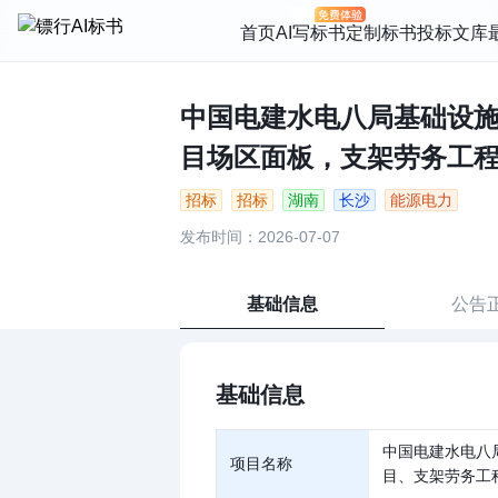
首页
AI写标书
定制标书
投标文库
中国电建水电八局基础设
目场区面板，支架劳务工程二
招标
招标
湖南
长沙
能源电力
发布时间：2026-07-07
基础信息
公告
基础信息
中国电建水电八
项目名称
目、支架劳务工