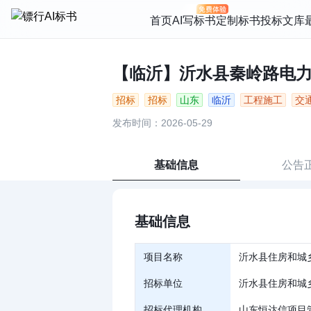
首页
AI写标书
定制标书
投标文库
【临沂】沂水县秦岭路电力配套
招标
招标
山东
临沂
工程施工
交
发布时间：2026-05-29
基础信息
公告
基础信息
项目名称
沂水县住房和城
招标单位
沂水县住房和城
招标代理机构
山东恒达信项目