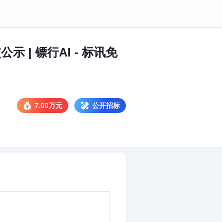
| 镖行AI - 标讯免
7.00万元
公开招标