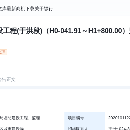
文库
最新商机
下载
关于镖行
于洪段)（H0-041.91～H1+800.00）监
监理
公告正文
局堤防建设工程、监理
项目编号
202010112
区城市建设局
招标联系人
王*士 024-8