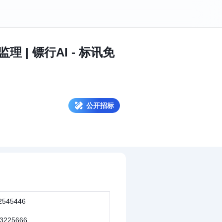
理 | 镖行AI - 标讯免
公开招标
2545446
3225666