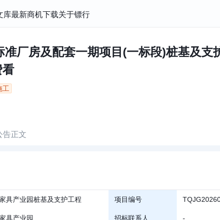
文库
最新商机
下载
关于镖行
标准厂房及配套一期项目(一标段)桩基及支
费看
施工
公告正文
家具产业园桩基及支护工程
项目编号
TQJG2026
家具产业园
招标联系人
-