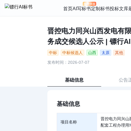
首页
AI写标书
定制标书
投标文库
晋控电力同兴山西发电有
务成交候选人公示 | 镖行AI
中标
中标候选人
山西
太原
其他
发布时间：2026-07-07
基础信息
公告
基础信息
晋控电力同兴山
项目名称
配套工程办理用