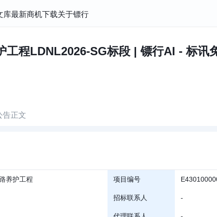
文库
最新商机
下载
关于镖行
程LDNL2026-SG标段 | 镖行AI - 标
公告正文
路养护工程
项目编号
E43010000
招标联系人
-
代理联系人
-