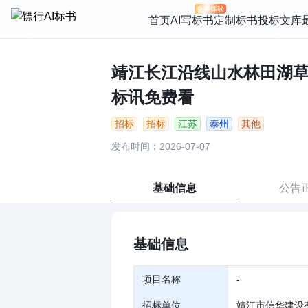
首页
AI写标书
定制标书
投标文库
靖江长江沿线山水林田湖草沙
标讯免费看
招标
招标
江苏
泰州
其他
发布时间：2026-07-07
基础信息
公告
基础信息
项目名称
-
招标单位
靖江市信华建设