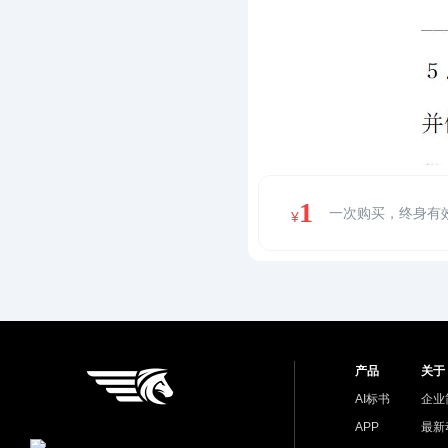
1
一次购买，终身有
¥
产品
关于
AI标书
企业
APP
最新