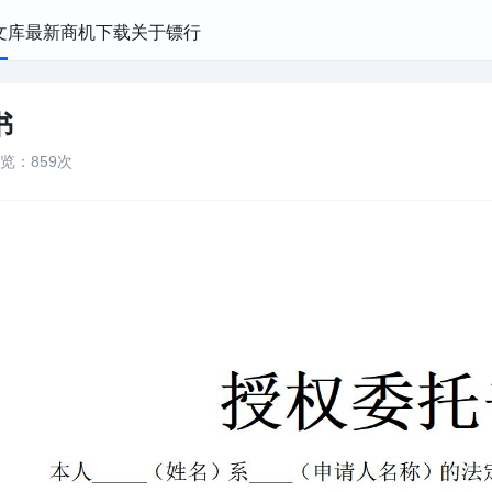
文库
最新商机
下载
关于镖行
书
览：859次