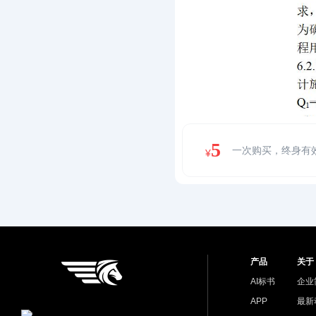
5
一次购买，终身有
¥
产品
关于
AI标书
企业
APP
最新