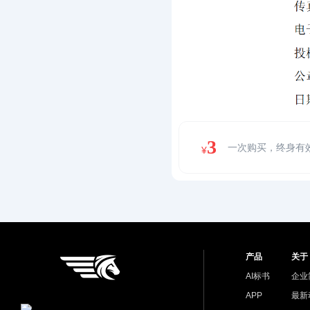
3
一次购买，终身有
¥
产品
关于
AI标书
企业
APP
最新