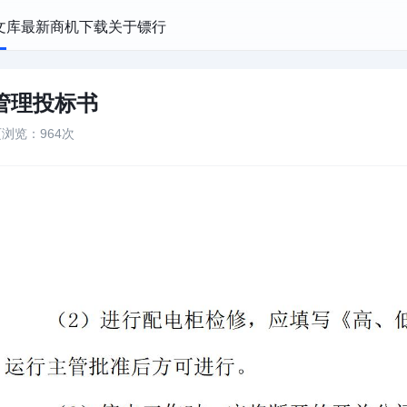
文库
最新商机
下载
关于镖行
管理投标书
页
浏览：964次