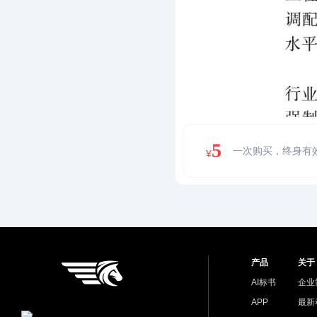
5
一次购买，终身有
¥
产品
关于
AI标书
企业
APP
最新