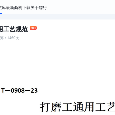
文库
最新商机
下载
关于镖行
用工艺规范
览：1460次